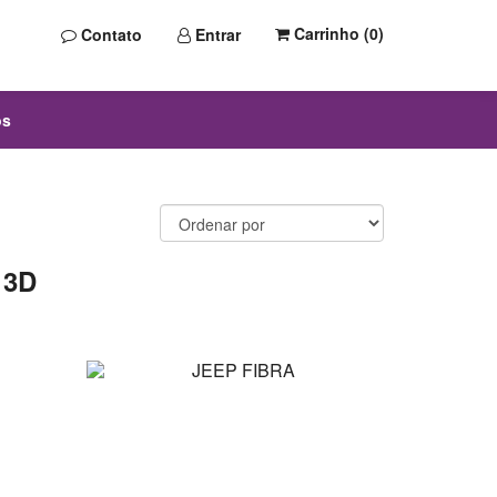
Carrinho (
0
)
Contato
Entrar
os
 3D