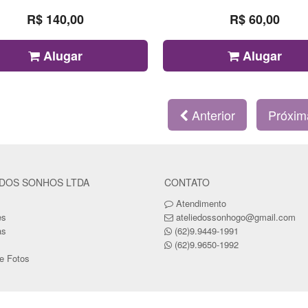
R$ 140,00
R$ 60,00
Alugar
Alugar
Anterior
Próxi
 DOS SONHOS LTDA
CONTATO
Atendimento
es
ateliedossonhogo@gmail.com
as
(62)9.9449-1991
(62)9.9650-1992
de Fotos