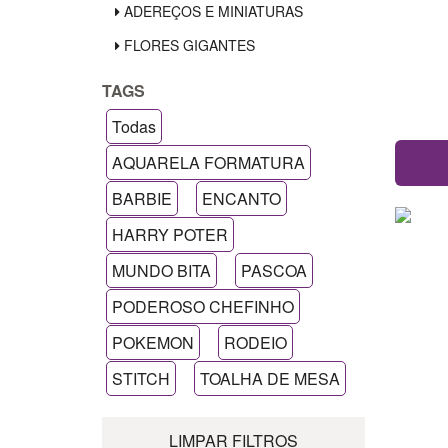
ADEREÇOS E MINIATURAS
FLORES GIGANTES
TAGS
Todas
AQUARELA FORMATURA
BARBIE
ENCANTO
HARRY POTER
MUNDO BITA
PASCOA
PODEROSO CHEFINHO
POKEMON
RODEIO
STITCH
TOALHA DE MESA
LIMPAR FILTROS